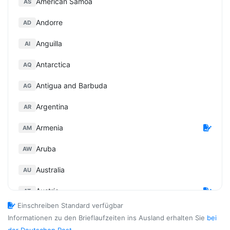
American Samoa
AS
Andorre
AD
Anguilla
AI
Antarctica
AQ
Antigua and Barbuda
AG
Argentina
AR
Armenia
AM
Aruba
AW
Australia
AU
Austria
AT
Einschreiben Standard verfügbar
Azerbaijan
AZ
Informationen zu den Brieflaufzeiten ins Ausland erhalten Sie
bei